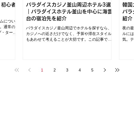
？初心者
パラダイスカジノ釜山周辺ホテル3選
韓国
｜パラダイスホテル釜山を中心に海雲
パラ
台の宿泊先を紹介
紹介
ムについ
。通常の
パラダイスカジノ釜山周辺でホテルを探すなら、
夜の釜
プ・ターン
カジノへの近さだけでなく、予算や滞在スタイル
ルには
リングコ
もあわせて考えることが大切です。この記事で
気。テ
ーリング
は、カジノ利用に便利なパラダイスホテル釜山、
た金額も
実用性を重視しやすいベニキアホテル海雲台、海
、還元率
雲台ステイも楽しみやすいヨンムパラドホテルを
るため、
紹介します。ホテル選びや移動、カジノ利用の相
ubでは、利
談についてもあわせて解説します。
1
2
3
4
5
食事など