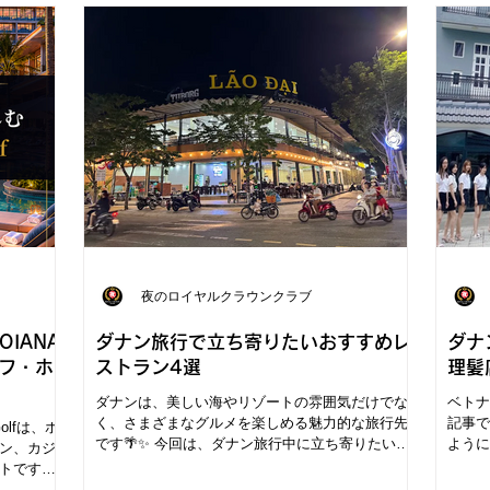
夜のロイヤルクラウンクラブ
IANA
ダナン旅行で立ち寄りたいおすすめレ
ダナ
ルフ・ホ
ストラン4選
理髪
ダナンは、美しい海やリゾートの雰囲気だけでな
ベトナ
く、さまざまなグルメを楽しめる魅力的な旅行先
記事で
olfは、ホ
です🌴✨ 今回は、ダナン旅行中に立ち寄りたいレ
ように
ン、カジ
ストランとして、 ラオダイ、ルックラック、マダ
トです。
ムラン、モック食堂 の4店舗をご紹介します🍽️ そ
ゾート内