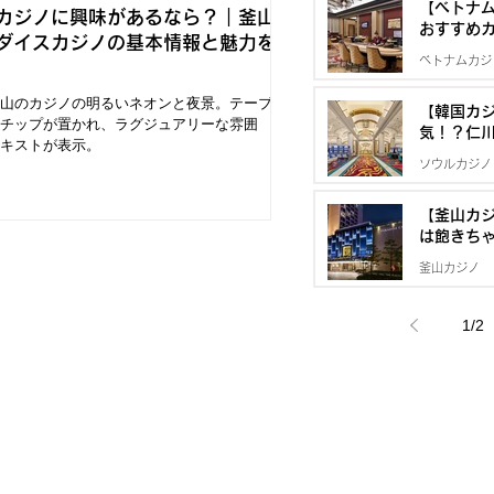
【ベトナ
カジノに興味があるなら？｜釜山
おすすめカ
ダイスカジノの基本情報と魅力を
説｜202
ベトナムカジ
山のカジノの明るいネオンと夜景。テーブ
【韓国カ
チップが置かれ、ラグジュアリーな雰囲
気！？仁
キストが表示。
ジノ【20
ソウルカジノ
【釜山カ
は飽きち
ススメの釜
釜山カジノ
スカジノ！
1
/
2