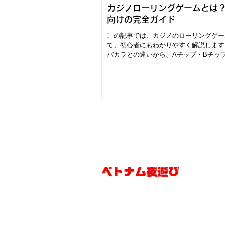
カジノローリングゲームとは
向けの完全ガイド
この記事では、カジノのローリングゲー
て、初心者にもわかりやすく解説します
バカラとの違いから、Aチップ・Bチッ
の意味、ローリング総額の考え方、ロー
ミッションの仕組みまで順番に紹介。ロ
ゲームは、勝敗だけでなくゲームで回し
重要になるプレイスタイルです。ただし
や計算方法はカジノや条件によって異な
事前確認が大切です。Royal Crown Cl
用条件や現地での流れ、ホテル・送迎・
もサポートします。
ベトナム夜遊び