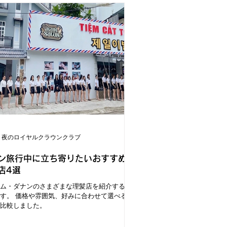
夜のロイヤルクラウンクラブ
ン旅行中に立ち寄りたいおすすめ
店4選
ム・ダナンのさまざまな理髪店を紹介する
す。 価格や雰囲気、好みに合わせて選べる
比較しました。