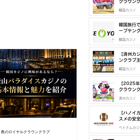
クラウン
ダイスカ
韓国カジノ
カジノ｜2
韓国旅行
ーブヤン
【2025
韓国カジノ
【済州カ
ンクラブ主
会｜韓国
韓国カジノ
テル＆カジ
【2025
クラウンク
ビュー (
済州カジノ
【ハノイ
スメの安
ドワンカ
ベトナムカジ
【2025
夜のロイヤルクラウンクラブ