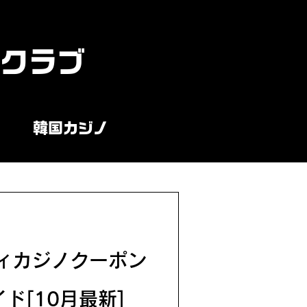
ンクラブ
韓国カジノ
ィカジノクーポン
ド[10月最新]