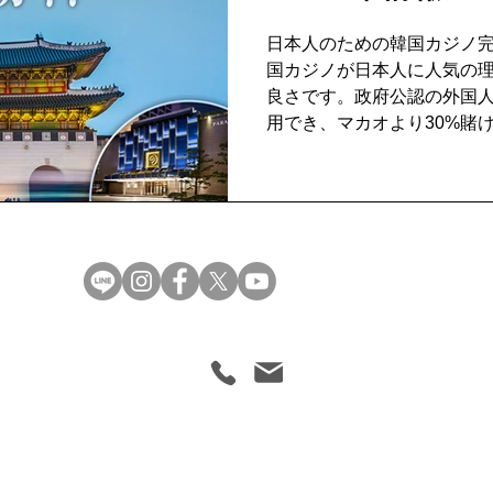
日本人のための韓国カジノ完全
国カジノが日本人に人気の
良さです。政府公認の外国
用でき、マカオより30%賭
宿泊+クーポンで1泊2日が
特典として10万ウォンベッ
補助（最大10万ウォン）、
以降はLINE限定月1クーポ
料理も提供。注意点はクーポン
まで、入場時パスポート必
ッフ常駐で初心者向け1分ル
www.yorunoclub.net
授。8月限定「オボン祭スペシ
+食事+バカラ大会がセットに。L
せ可。安全でお得な韓国カ
Copyright© yorunoclub. All Rights Reserved.