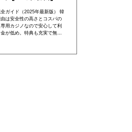
ガイド（2025年最新版） 韓
理由は安全性の高さとコスパの
人専用カジノなので安心して利
け金が低め。特典も充実で無料
お得。パラダイスシティでは初回
ティングクーポン、タクシー代
無料食事券から選択可能。2回目
ン配布。VIP会員には高級コース
有効期限が2025年12月31日
須、館内撮影禁止。日本語スタ
ール説明や現金化のコツも伝
ャル」ではVIP送迎+ホテル
INE@883zfcyfで問い合わ
ジノをぜひ体験してください。