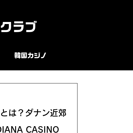
ンクラブ
韓国カジノ
ノとは？ダナン近郊
ANA CASINO