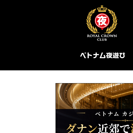
ベトナム夜遊び