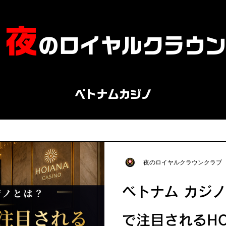
​夜
のロイヤルクラウ
ベトナムカジノ
夜のロイヤルクラウンクラブ
ベトナム カジ
で注目されるHOI