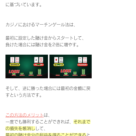
に基づいています。
カジノにおけるマーチンゲール法は、
最初に設定した賭け金からスタートして、
負けた場合には賭け金を2倍に増やす。
そして、逆に勝った場合には最初の金額に戻
すという方法です。
この方法のメリット
は、
一度でも勝利することができれば、
それまで
の損失を帳消し
して、
最初の賭け金分の利益を得ることができる
と