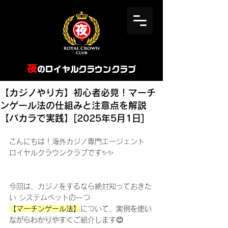
​夜
のロイヤルクラウンクラブ
【カジノやり方】初心者必見！マーチ
ンゲール法の仕組みと注意点を解説
【バカラで実践】[2025年5月1日]
こんにちは！海外カジノ専門エージェント 
ロイヤルクラウンクラブです✨✨
今回は、カジノをするなら絶対知っておきた
い システムベットの一つ
【マーチンゲール法】
について、
実例を使い
ながらわかりやすく
ご紹介します😊