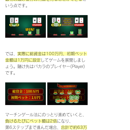
いう点です。
では、
実際に総資金は100万円、初期ベット
金額は1万円に設定
してゲームを展開しまし
ょう。賭け先はバカラのプレイヤー(Player) 
です。
マーチンゲール法にのっとり進めていくと、
負けるたびにベット額は2倍
になり、
第6ステップまで進んだ場合、
合計で約63万