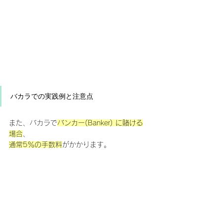
バカラでの実践例と注意点
また、バカラで
バンカー(Banker) に賭ける
場合
、
通常5％の手数料
がかかります。