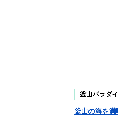
釜山パラダ
釜山の海を満