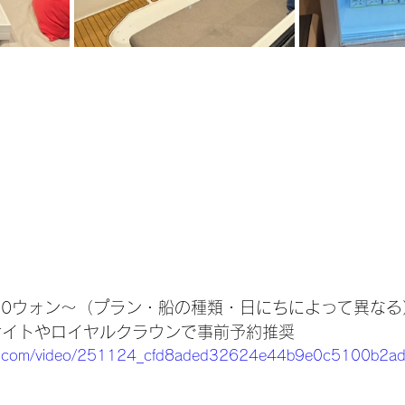
,000ウォン～（プラン・船の種類・日にちによって異なる
サイトやロイヤルクラウンで事前予約推奨
tatic.com/video/251124_cfd8aded32624e44b9e0c5100b2