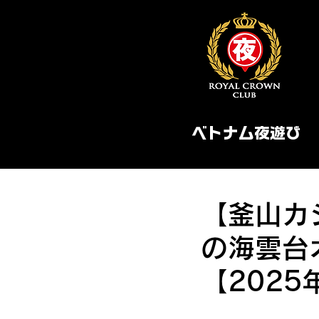
ベトナム夜遊び
【釜山カ
の海雲台
【2025