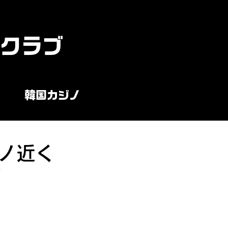
ンクラブ
韓国カジノ
ノ近く
ノ