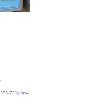
）
ad370/720p/mp4