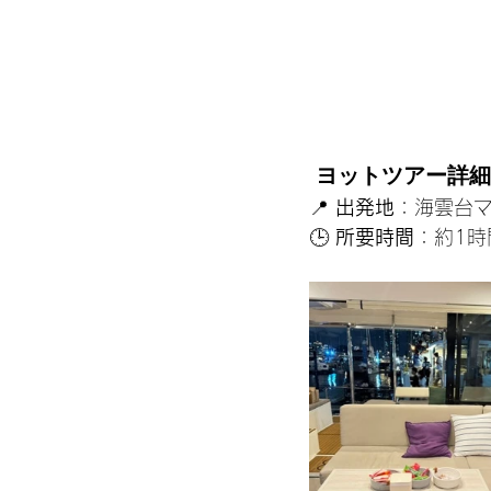
 ヨットツアー詳細
📍 
出発地
：海雲台
🕒 
所要時間
：約1時