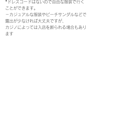
*ドレスコードはないので自由な服装で行く
ことができます。
－カジュアルな服装やビーチサンダルなどで
露出が少なければ大丈夫ですが、
カジノによっては入店を断られる場合もあり
ます
パスポートは必修 
忘れない
❗❗❗   
で!!
🔥
以上で
デュエンハカジノ
のご紹介をおわりま
す！！
このカジノどうかな？ 近くに何がある？ お
勧めの観光地は？ などなど、、、