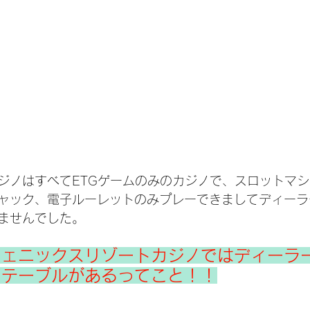
ジノはすべてETGゲームのみのカジノで、スロットマ
ャック、電子ルーレットのみプレーできましてディーラ
ませんでした。
フェニックスリゾートカジノではディーラ
ラテーブルがあるってこと！！