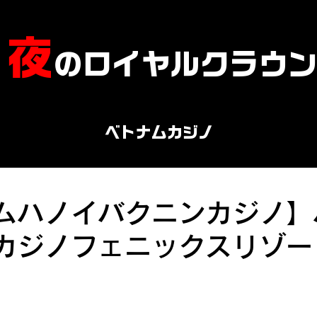
​夜
のロイヤルクラウ
ベトナムカジノ
ムハノイバクニンカジノ】
カジノフェニックスリゾート